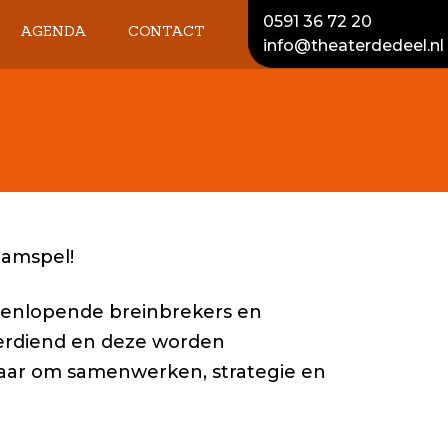
0591 36 72 20
AGENDA
CONTACT
info@theaterdedeel.nl
DEEL
ADRES EN
OPENINGSTIJDEN
OCHT
VACATURE AFWASSER
LSTRIJD
VACATURE
SCHOONMAAK
eamspel!
teenlopende breinbrekers en
erdiend en deze worden
maar om samenwerken, strategie en