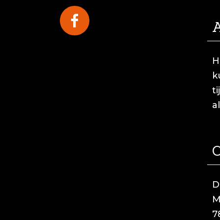
A
H
k
t
a
C
D
M
7