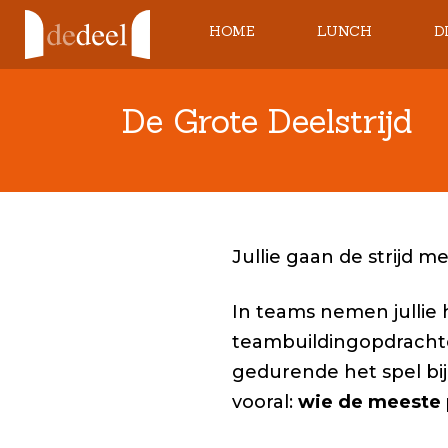
HOME
LUNCH
D
V
De Grote Deelstrijd
DE
Jullie gaan de strijd 
In teams nemen jullie
teambuildingopdracht
gedurende het spel bi
vooral:
wie de meeste 