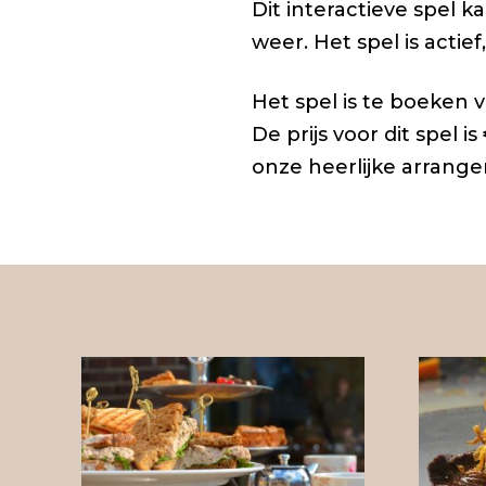
Dit interactieve spel 
weer. Het spel is acti
Het spel is te boeken 
De prijs voor dit spel is
onze heerlijke arrang
Een heerlijke
Meer
high tea bij
over
De Deel