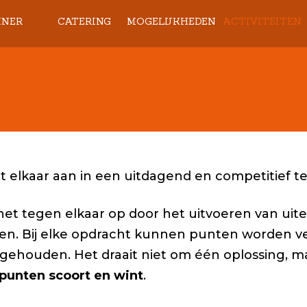
INER
CATERING
MOGELIJKHEDEN
ACTIVITEITEN
DINERKAART
BBQ
FEESTEN
SPEEL EN 
OORJAAR/ZOMER
HIGH TEA
VERGADEREN
QR SPEURT
2026
BUFFET
TROUWEN
DE GROTE DEE
SSERTKAART 2026
BRUNCH/LUNCH
CONDOLEANCE
HAPJES
met elkaar aan in een uitdagend en competitief t
 het tegen elkaar op door het uitvoeren van ui
en. Bij elke opdracht kunnen punten worden v
jgehouden. Het draait niet om één oplossing, 
punten scoort en wint
.