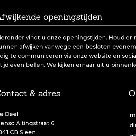
fwijkende openingstijden
ieronder vindt u onze openingstijden. Houd er
unnen afwijken vanwege een besloten evenemen
ijdig te communiceren via onze website en social
ltijd even bellen. We kijken ernaar uit u binnen
ontact & adres
O
e Deel
m
enso Altingstraat 6
d
841 CB Sleen
w