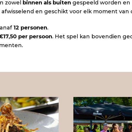
kan zowel
binnen als buiten
gespeeld worden en is
ef, afwisselend en geschikt voor elk moment van 
vanaf
12 personen
.
€17,50 per persoon
. Het spel kan bovendien g
ementen.
 info
Bekijk ons
 dineren
aanbod voor
evenementen